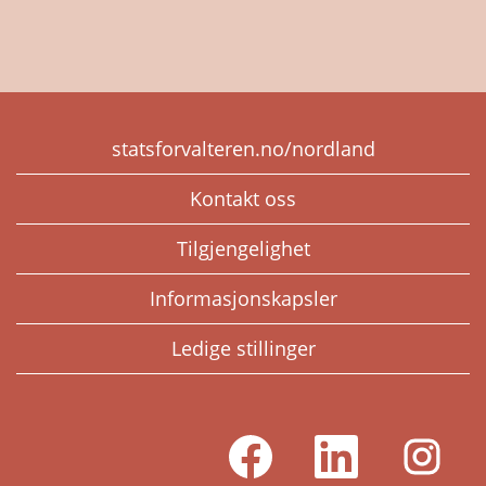
statsforvalteren.no/nordland
Kontakt oss
Tilgjengelighet
Informasjonskapsler
Ledige stillinger
Å
Å
Å
p
p
p
n
n
n